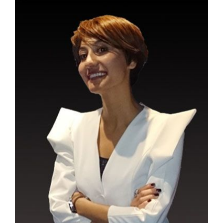
.. ..