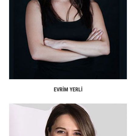
EZGI DEMIR
2005 yılında Boğaziçi Üniversitesi Ekonomi bölümünden mezun olduktan
sonra Üsküdar Üniversitesi Nöropsikiyatri Hastanesi Nöropazarlama yüksek
lisansı yapmıştır. Profesyonel kariyerine PhilipMorris'te ticari pazarlama
uzman yardımcısı olarak başlamış olup, daha sonra Mey İçki'de ürün müdür
yardımcılığı, ürün müdürlüğü ve şarap kategorisi grup ürün müdürlüğü
görevlerini üstlenmiştir. 3M'de sağlık kategorisi Ortadoğu, Avrupa, Ortadoğu
ve Afrika pazar geliştirme müdürü görevinde bulunmuştur. Aynı bölüm ve
bölgede direktörlük görevine yükselmiştir.
EVRIM YERLİ