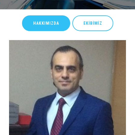
HAKKIMIZDA
EKIBIMIZ
EVRIM YERLİ
Boğaziçi Üniversitesi İngiliz Dili ve Edebiyatı bölümünden mezun olmuştur.
2013 yılında Middlesex Üniversitesi’nin “Organizasyonlarda Liderlik, Koçluk
ve Danışmanlık” yüksek lisans programını tamamlamıştır. İK Yönetimi
alanında Koç Topluluğu’nun farklı şirketlerinde yaklaşık 15 yıllık deneyim
sahibi olan Evrim Yerli, 2014 yılından bu yana çeşitli sektörlerde