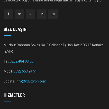
gelecekteki büyümelerine temel sağlamak amacıyla kurulmuştur.
BIZE ULAŞIN
Mucibur Rahman Sokak No. 3 Salihağa İş Hanı Kat:2 D:215 Konak/
İZMİR
Tel:
0232 484 00 50
Mobil:
0532 653 24 51
Eposta:
info@ydvizyon.com
HIZMETLER