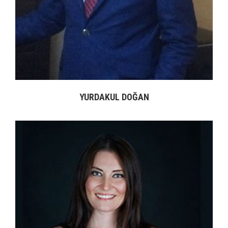
organizasyonlara; bütünsel liderlik gelişimi, kadın liderliği, takım ve sistem
yönetimi, kurumsal koçluk ve mentorluk sistemleri konularında eğitim,
danışmanlık ve koçluk hizmetleri sunmaktadır. Aynı zamanda Koç
Üniversitesi İşletme Enstitüsünde kıdemli öğretim görevlisi olarak MBA ve
Executive MBA öğrencilerine koçluk yapmakta; liderlik, koçluk, ve sosyal
girişimcilik/insan odaklı tasarım alanlarında dersler vermektedir.
YURDAKUL DOĞAN