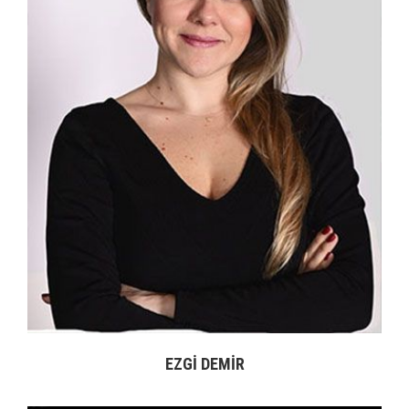
BAHAR PINARLI
Bahar Pınarlı, İstanbul Üniversitesi İktisat Fakültesi mezunu olup Cornell
Üniversitesi’nde “ Leadership and Management “ programını bitirmiştir.11 yıl
boyunca lojistik hava taşımacılığı ve hizmet sektöründe faaliyet gösteren DHL
firmasında farklı satış pozisyonlarında görev yapmıştır. Sonraki 10 yıl
boyunca Turkcell ve Fideltus İleri Teknoloji firmalarında Satış Müdürü
pozisyonunda çalışmıştır.Farklı sektörlerde Business to Business ( B2B ) ve
Business to Consumer ( B2C ) alanında tecrübesi olan Bahar Pınarlı , Sony
Mobile firmasında Kıdemli Kanal Satış Müdürü pozisyonunda görev yapmıştır.
Bullitt ülke müdürü ve Techpoint satış & pazarlama Direktörlüğü görevlerinde
bulunmuştur. Axoft ülke müdürüdür. YD Vizyon’ un Satış programlarının
lideridir.
EZGI DEMIR