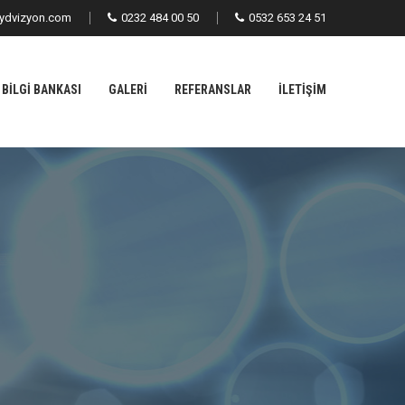
ydvizyon.com
0232 484 00 50
0532 653 24 51
BILGI BANKASI
GALERI
REFERANSLAR
İLETIŞIM