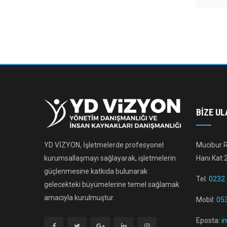
BIZE UL
YD VİZYON, İşletmelerde profesyonel
Mucibur R
kurumsallaşmayı sağlayarak, işletmelerin
Hanı Kat:
güçlenmesine katkıda bulunarak
Tel:
0232 
gelecekteki büyümelerine temel sağlamak
amacıyla kurulmuştur.
Mobil:
053
Eposta:
i