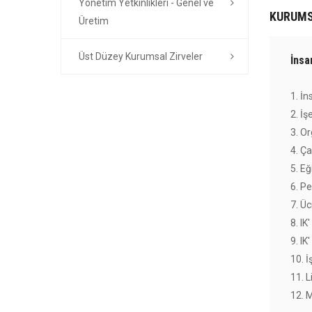
Yönetim Yetkinlikleri - Genel ve
KURUMS
Üretim
Üst Düzey Kurumsal Zirveler
İnsa
1. İ
2. İş
3. O
4. Ça
5. Eğ
6. P
7. Ü
8. IK
9. IK
10. 
11. L
12. 