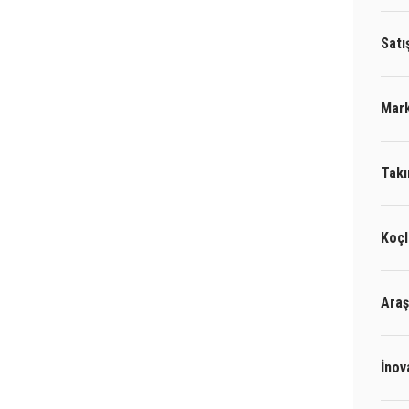
Satı
Mark
Takı
Koçl
Araş
İnov