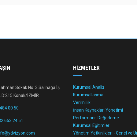
AŞIN
HIZMETLER
Kurumsal Analiz
ahman Sokak No. 3 Salihağa İş
Kurumsallaşma
2 D:215 Konak/İZMİR
Verimlilik
484 00 50
İnsan Kaynakları Yönetimi
Performans Değerleme
2 653 24 51
Kurumsal Eğitimler
nfo@ydvizyon.com
Yönetim Yetkinlikleri - Genel ve 