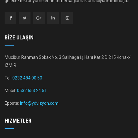
gelecekteki büyümelerine temel sağlamak amacıyla kurulmuştur.
BIZE ULAŞIN
Mucibur Rahman Sokak No. 3 Salihağa İş Hanı Kat:2 D:215 Konak/
İZMİR
Tel:
0232 484 00 50
Mobil:
0532 653 24 51
Eposta:
info@ydvizyon.com
HIZMETLER