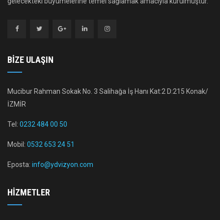
gelecekteki büyümelerine temel sağlamak amacıyla kurulmuştur.
BIZE ULAŞIN
Mucibur Rahman Sokak No. 3 Salihağa İş Hanı Kat:2 D:215 Konak/
İZMİR
Tel:
0232 484 00 50
Mobil:
0532 653 24 51
Eposta:
info@ydvizyon.com
HIZMETLER